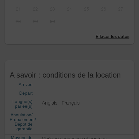
21
22
23
24
25
26
27
28
29
30
Effacer les dates
A savoir : conditions de la location
Arrivée
Départ
Langue(s)
Anglais
Français
parlée(s)
Annulation/
Prépaiement/
Dépot de
garantie
Moyens de
Chèques bancaires et postaux