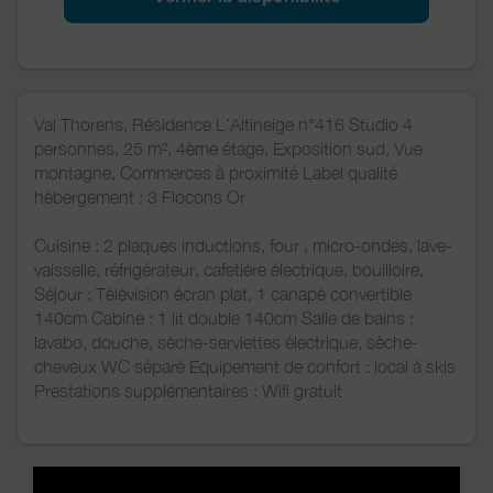
Val Thorens, Résidence L’Altineige n°416 Studio 4
personnes, 25 m², 4ème étage, Exposition sud, Vue
montagne, Commerces à proximité Label qualité
hébergement : 3 Flocons Or
Cuisine : 2 plaques inductions, four , micro-ondes, lave-
vaisselle, réfrigérateur, cafetière électrique, bouilloire,
Séjour : Télévision écran plat, 1 canapé convertible
140cm Cabine : 1 lit double 140cm Salle de bains :
lavabo, douche, sèche-serviettes électrique, sèche-
cheveux WC séparé Equipement de confort : local à skis
Prestations supplémentaires : Wifi gratuit