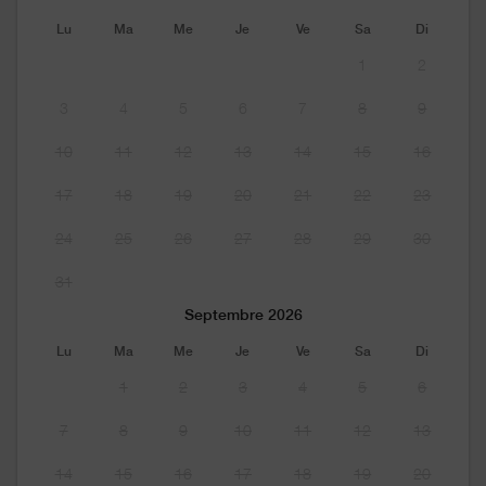
Lu
Ma
Me
Je
Ve
Sa
Di
1
2
3
4
5
6
7
8
9
10
11
12
13
14
15
16
17
18
19
20
21
22
23
24
25
26
27
28
29
30
31
Septembre 2026
Lu
Ma
Me
Je
Ve
Sa
Di
1
2
3
4
5
6
7
8
9
10
11
12
13
14
15
16
17
18
19
20