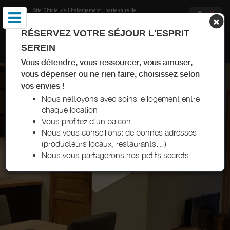
Site Officiel de l'hébergement
, partenaire de
Office de Tourisme de Val Thorens
RÉSERVEZ VOTRE SÉJOUR L'ESPRIT
CHEZ CAROLE ET ARNAUD VAL THORENS
SEREIN
Vous détendre, vous ressourcer, vous amuser,
vous dépenser ou ne rien faire, choisissez selon
vos envies !
Nous nettoyons avec soins le logement entre
chaque location
Vous profitez d’un balcon
Nous vous conseillons: de bonnes adresses
(producteurs locaux, restaurants…)
Nous vous partagerons nos petits secrets