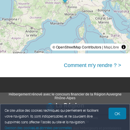
© OpenStreetMap Contributors |
MapLibre
Comment m'y rendre ? >
Hébergement rénové avec le concours financier de la Région Auvergne
Rhône-Alpes
Ce site utilise des cookies techniques qui permettent et facilitent
OK
votre navigation. Ils sont indispensables et ne sauraient être
Mentions légales
Données Personnelles
Conditions Générales de Vente
supprimés sans affecter l’accès au site et la navigation.
Gestion des cookies et données personnelles
Propulsé par
,
services destinés
aux hébergeurs et prestataires
weebnb